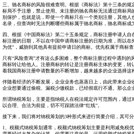
三、驰名商标的风险很难查明。根据《商标法》第十三条的规
标局不予注册，禁止使用。未注册的驰名商标无法通过商标局
别保护，也就是说，即使一个商标只在一个类别注册，其他人
名录，但查询时无法判断哪些商标属于驰名商标，驰名商标成
四、根据《中国商标法》第二十五条规定，商标注册申请人自
标注册的日期，不以在中国申请商标注册的日期为准，而以在
为优”，威胁到其他具有提前申请日的商标。优先权属于商标
只有“风险查询”才有这么多困难，整个商标注册过程中遇到
商标转让给他人。注册商标的转让是注册商标主体的变更，转
着我国商标注册申请数量的不断增加，越来越多的企业选择这
伴随着经济的不断发展，企业业务也蒸蒸日上，由此带来企业
企业想要通过偷税、漏税少缴税款，已经彻底行不通。那么企
所谓纳税筹划，主要是指纳税人在税法规定许可范围内，通过
以合理、合法为前提，切不可踩踏法律“红线”。
接下来，我们将对纳税筹划的3种形式来进行简要介绍，其可
1、税额式纳税筹划通常，税额式纳税筹划主要是利用减免税
需要经过太复杂的计算。但需要注意的是，运用税额式纳税筹