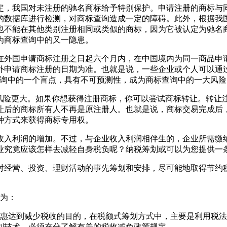
定，我国对未注册的驰名商标给予特别保护。申请注册的商标与
的数据库进行检测，对商标查询造成一定的障碍。此外，根据我
也不能在其他类别注册相同或类似的商标，因为它被认定为驰名
为商标查询中的又一隐患。
在外国申请商标注册之日起六个月内，在中国境内为同一商品申
外申请商标注册的日期为准。也就是说，一些企业或个人可以通
查询中的一个盲点，具有不可预测性，成为商标查询中的一大风险
的风险更大。如果你想获得注册商标，你可以尝试商标转让。转让
让后的商标所有人不再是原注册人。也就是说，商标交易完成后
种方式来获得商标专用权。
收入利润的增加。不过，与企业收入利润相伴生的，企业所需缴
业究竟应该怎样去减轻自身税负呢？纳税筹划或可以为您提供一
对经营、投资、理财活动的事先筹划和安排，尽可能地取得节约
分为：
优惠达到减少税收的目的，在税额式筹划方式中，主要是利用税
划技术，必须充分了解有关的税收减免政策规定。